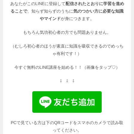
あなたがこのLINEに登録して
配信されたとおりに学習を進め
ることで
、知らず知らずのうちに
気のつかい方に必要な知識
やマインド
が身につきます。
もちろん気功初心者の方でも問題ありません。
（むしろ初心者のほうが素直に知識を吸収できるのでめっち
ゃ有利です！）
今すぐ無料のLINE講座を始める！！（画像をタップ♡）
⇩ ⇩ ⇩
PCで見ている方は下のQRコードをスマホのカメラで読み取
ってください。