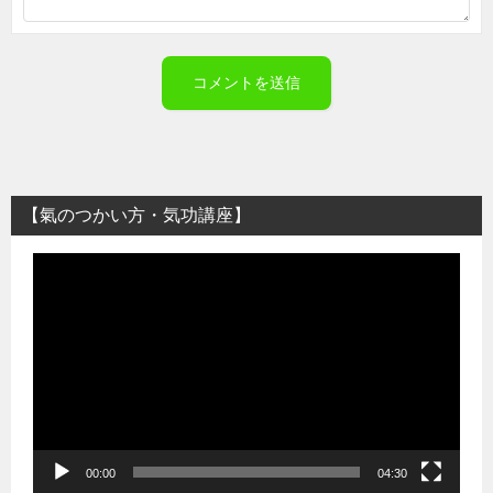
【氣のつかい方・気功講座】
動
画
プ
レ
ー
ヤ
ー
00:00
04:30