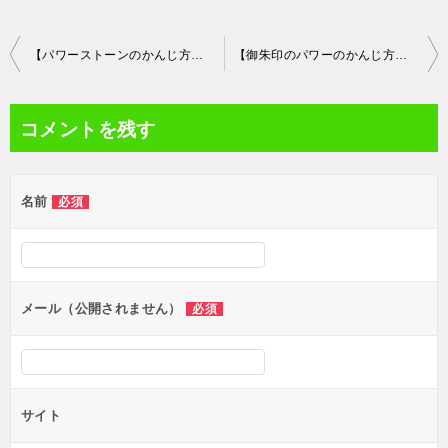
投
【パワーストーンのかんじ方】天然石のパワーを感じてみよう【応用編】（動画あり）
【御朱印のパワーのかんじ方】神社・寺院のエネルギーがわかる【気功応用編】
稿
ナ
コメントを残す
ビ
ゲ
名前
必須
ー
シ
ョ
ン
メール（公開されません）
必須
サイト