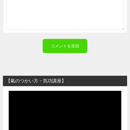
【氣のつかい方・気功講座】
動
画
プ
レ
ー