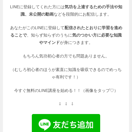
LINEに登録してくれた方には
気功を上達するための手法や知
識、未公開の動画
などを段階的にお配信します。
あなたがこのLINEに登録して
配信されたとおりに学習を進め
ることで
、知らず知らずのうちに
気のつかい方に必要な知識
やマインド
が身につきます。
もちろん気功初心者の方でも問題ありません。
（むしろ初心者のほうが素直に知識を吸収できるのでめっち
ゃ有利です！）
今すぐ無料のLINE講座を始める！！（画像をタップ♡）
⇩ ⇩ ⇩