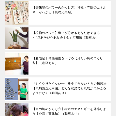
【御朱印のパワーのかんじ方】神社・寺院のエネル
ギーがわかる【気功応用編】
【植物のパワー】違いが分かるあなたはできる
♪『気あそび☆飲み会ネタ』応用編（動画あり）
【夏限定】体感温度を下げる【冷たい氣のつくり
方】（動画あり）
「もうやりたくない•••」集中できないときの練習法
【気功講座応用編】どんな状況でも気功がつかえる
ようになる（動画あり）
【木の氣のかんじ方】樹木のエネルギーを体感しよ
う【公園で実践編】（動画あり）