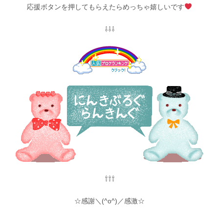
応援ボタンを押してもらえたらめっちゃ嬉しいです
⇩⇩⇩
⇧⇧⇧
☆感謝＼(^o^)／感激☆