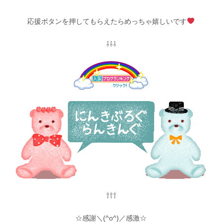
応援ボタンを押してもらえたらめっちゃ嬉しいです
⇩⇩⇩
⇧⇧⇧
☆感謝＼(^o^)／感激☆