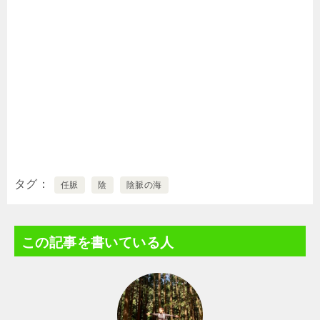
タグ
任脈
陰
陰脈の海
この記事を書いている人