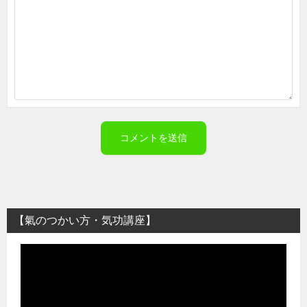
【氣のつかい方・気功講座】
動
画
プ
レ