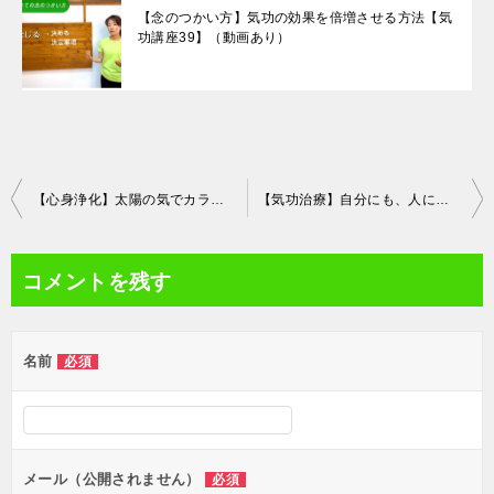
【念のつかい方】気功の効果を倍増させる方法【気
功講座39】（動画あり）
投
【心身浄化】太陽の気でカラダを清める【気功講座18】（動画あり）
【気功治療】自分にも、人に対しても出来るやり方【気功講座20】（動画あり）
稿
ナ
コメントを残す
ビ
ゲ
名前
必須
ー
シ
ョ
ン
メール（公開されません）
必須