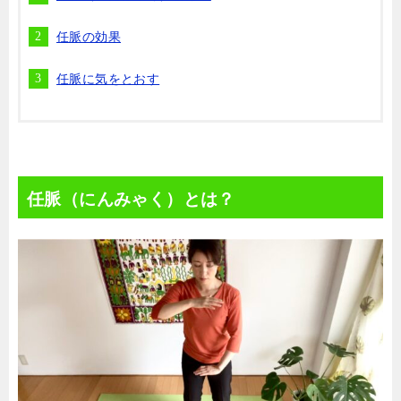
任脈の効果
任脈に気をとおす
任脈（にんみゃく）とは？