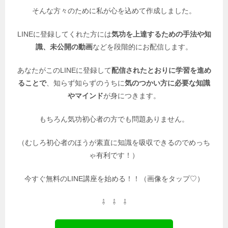
そんな方々のために私が心を込めて作成しました。
LINEに登録してくれた方には
気功を上達するための手法や知
識、未公開の動画
などを段階的にお配信します。
あなたがこのLINEに登録して
配信されたとおりに学習を進め
ることで
、知らず知らずのうちに
気のつかい方に必要な知識
やマインド
が身につきます。
もちろん気功初心者の方でも問題ありません。
（むしろ初心者のほうが素直に知識を吸収できるのでめっち
ゃ有利です！）
今すぐ無料のLINE講座を始める！！（画像をタップ♡）
⇩ ⇩ ⇩