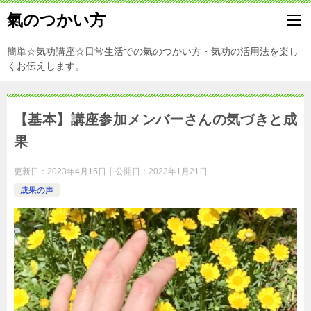
氣のつかい方
簡単☆気功講座☆日常生活での氣のつかい方・気功の活用法を楽し
くお伝えします。
【基本】講座参加メンバーさんの気づきと成
果
更新日：
2023年4月15日
公開日：
2023年1月21日
成果の声