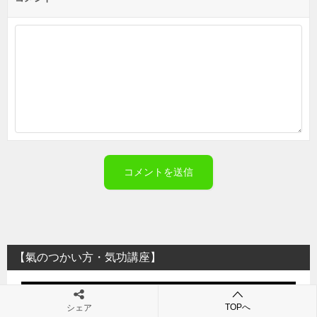
【氣のつかい方・気功講座】
動
画
TOPへ
シェア