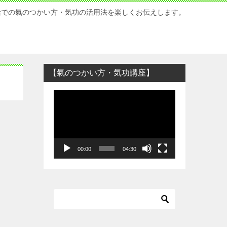
活での氣のつかい方・気功の活用法を楽しくお伝えします。
【氣のつかい方・気功講座】
動
画
プ
レ
ー
00:00
04:30
ヤ
ー