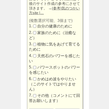
後のサイト作成の参考にさせて
頂きます。
→
(参考)気のつかい
方site |…
(複数選択可能、3個まで)
自分の健康のために
家族のために（治癒な
ど）
植物に気をあげて育てる
ために
天然石のパワーを感じた
い
パワースポットのパワー
を感じたい
かめはめ波をやりたい
（このサイトではやりませ
ん）
その他（コメントにて回
答お願いします）