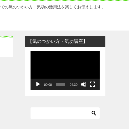
活での氣のつかい方・気功の活用法を楽しくお伝えします。
【氣のつかい方・気功講座】
動
画
プ
レ
ー
00:00
04:30
ヤ
ー