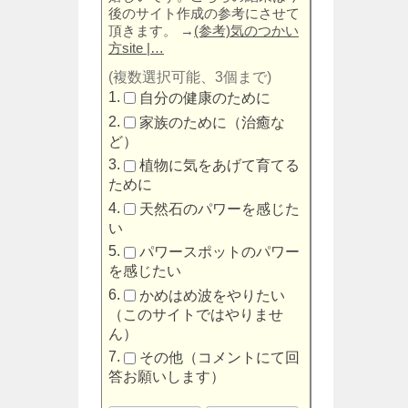
後のサイト作成の参考にさせて
頂きます。
→
(参考)気のつかい
方site |…
(複数選択可能、3個まで)
自分の健康のために
家族のために（治癒な
ど）
植物に気をあげて育てる
ために
天然石のパワーを感じた
い
パワースポットのパワー
を感じたい
かめはめ波をやりたい
（このサイトではやりませ
ん）
その他（コメントにて回
答お願いします）