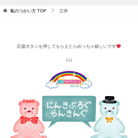
氣のつかい方
TOP
立禅
応援ボタンを押してもらえたらめっちゃ嬉しいです
⇩⇩⇩