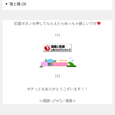
陰と陽 (3)
応援ボタンを押してもらえたらめっちゃ嬉しいです
⇩⇩⇩
⇧⇧⇧
ポチっとをありがとうございます！！
☆感謝＼(^o^)／感激☆