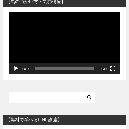
【氣のつかい方・気功講座】
動
画
プ
レ
ー
ヤ
ー
00:00
04:30
【無料で学べるLINE講座】