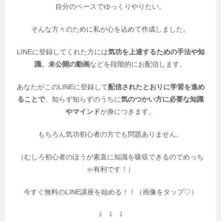
自分のペースでゆっくりやりたい。
そんな方々のために私が心を込めて作成しました。
LINEに登録してくれた方には
気功を上達するための手法や知
識、未公開の動画
などを段階的にお配信します。
あなたがこのLINEに登録して
配信されたとおりに学習を進め
ることで
、知らず知らずのうちに
気のつかい方に必要な知識
やマインド
が身につきます。
もちろん気功初心者の方でも問題ありません。
（むしろ初心者のほうが素直に知識を吸収できるのでめっち
ゃ有利です！）
今すぐ無料のLINE講座を始める！！（画像をタップ♡）
⇩ ⇩ ⇩