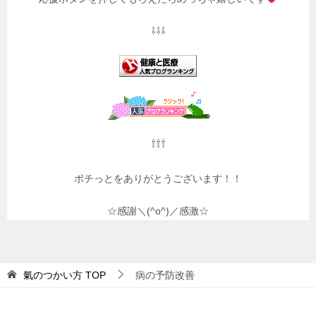
⇩⇩⇩
⇧⇧⇧
ポチっとをありがとうございます！！
☆感謝＼(^o^)／感激☆
氣のつかい方
TOP
病の予防改善