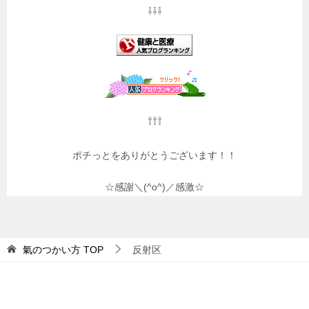
⇩⇩⇩
⇧⇧⇧
ポチっとをありがとうございます！！
☆感謝＼(^o^)／感激☆
氣のつかい方
TOP
反射区