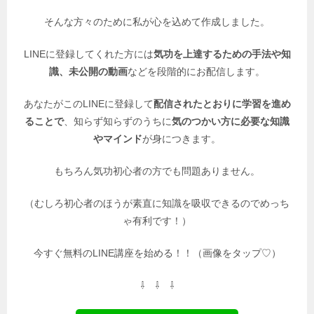
そんな方々のために私が心を込めて作成しました。
LINEに登録してくれた方には
気功を上達するための手法や知
識、未公開の動画
などを段階的にお配信します。
あなたがこのLINEに登録して
配信されたとおりに学習を進め
ることで
、知らず知らずのうちに
気のつかい方に必要な知識
やマインド
が身につきます。
もちろん気功初心者の方でも問題ありません。
（むしろ初心者のほうが素直に知識を吸収できるのでめっち
ゃ有利です！）
今すぐ無料のLINE講座を始める！！（画像をタップ♡）
⇩ ⇩ ⇩