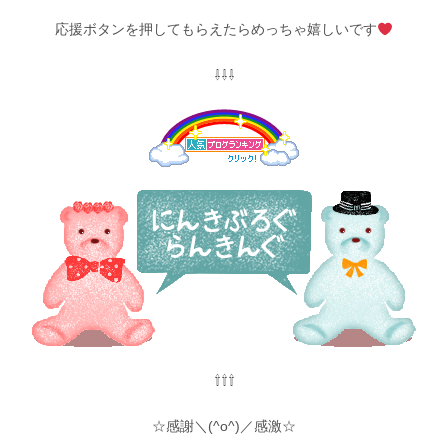
応援ボタンを押してもらえたらめっちゃ嬉しいです
⇩⇩⇩
⇧⇧⇧
☆感謝＼(^o^)／感激☆