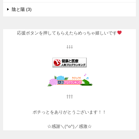
陰と陽 (3)
応援ボタンを押してもらえたらめっちゃ嬉しいです
⇩⇩⇩
⇧⇧⇧
ポチっとをありがとうございます！！
☆感謝＼(^o^)／感激☆