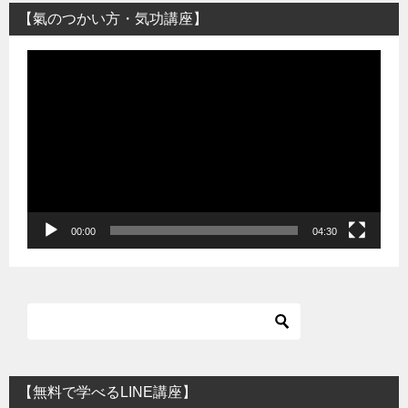
【氣のつかい方・気功講座】
動
画
プ
レ
ー
ヤ
ー
00:00
04:30
【無料で学べるLINE講座】