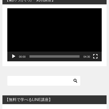
動
画
プ
レ
ー
ヤ
ー
00:00
04:30
【無料で学べるLINE講座】