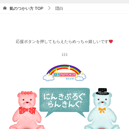
氣のつかい方
TOP
隠白
応援ボタンを押してもらえたらめっちゃ嬉しいです
⇩⇩⇩