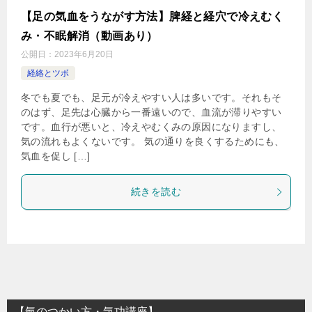
【足の気血をうながす方法】脾経と経穴で冷えむく
み・不眠解消（動画あり）
公開日：
2023年6月20日
経絡とツボ
冬でも夏でも、足元が冷えやすい人は多いです。それもそ
のはず、足先は心臓から一番遠いので、血流が滞りやすい
です。血行が悪いと、冷えやむくみの原因になりますし、
気の流れもよくないです。 気の通りを良くするためにも、
気血を促し […]
続きを読む
【氣のつかい方・気功講座】