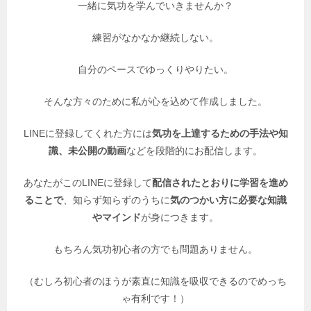
一緒に気功を学んでいきませんか？
練習がなかなか継続しない。
自分のペースでゆっくりやりたい。
そんな方々のために私が心を込めて作成しました。
LINEに登録してくれた方には
気功を上達するための手法や知
識、未公開の動画
などを段階的にお配信します。
あなたがこのLINEに登録して
配信されたとおりに学習を進め
ることで
、知らず知らずのうちに
気のつかい方に必要な知識
やマインド
が身につきます。
もちろん気功初心者の方でも問題ありません。
（むしろ初心者のほうが素直に知識を吸収できるのでめっち
ゃ有利です！）