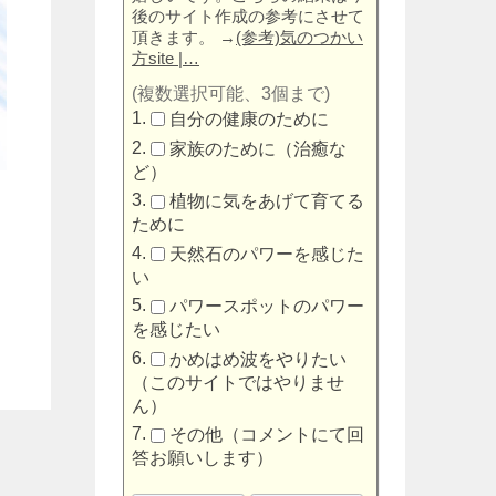
後のサイト作成の参考にさせて
頂きます。
→
(参考)気のつかい
方site |…
(複数選択可能、3個まで)
自分の健康のために
家族のために（治癒な
ど）
植物に気をあげて育てる
ために
天然石のパワーを感じた
い
パワースポットのパワー
を感じたい
かめはめ波をやりたい
（このサイトではやりませ
ん）
その他（コメントにて回
答お願いします）