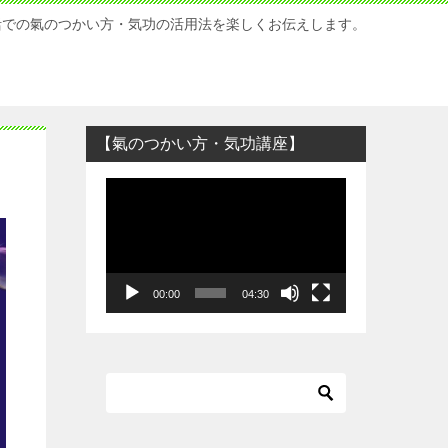
活での氣のつかい方・気功の活用法を楽しくお伝えします。
【氣のつかい方・気功講座】
動
画
プ
レ
ー
00:00
04:30
ヤ
ー