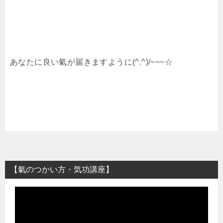
あなたに良い氣が届きますように(^.^)/~~~☆
【氣のつかい方・気功講座】
動
画
プ