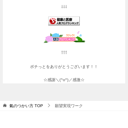
⇩⇩⇩
⇧⇧⇧
ポチっとをありがとうございます！！
☆感謝＼(^o^)／感激☆
氣のつかい方
TOP
願望実現ワーク