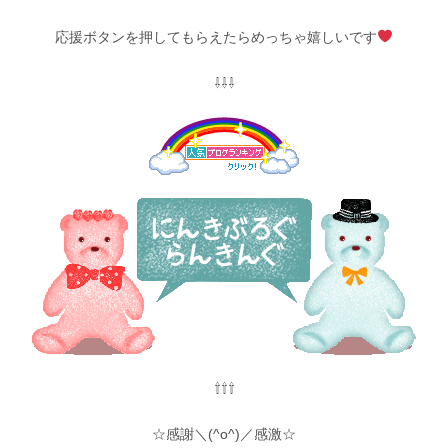
応援ボタンを押してもらえたらめっちゃ嬉しいです
⇩⇩⇩
⇧⇧⇧
☆感謝＼(^o^)／感激☆