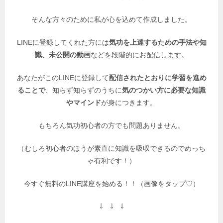
そんな方々のために私が心を込めて作成しました。
LINEに登録してくれた方には
気功を上達するための手法や知
識、未公開の動画
などを段階的にお配信します。
あなたがこのLINEに登録して
配信されたとおりに学習を進め
ることで
、知らず知らずのうちに
気のつかい方に必要な知識
やマインド
が身につきます。
もちろん気功初心者の方でも問題ありません。
（むしろ初心者のほうが素直に知識を吸収できるのでめっち
ゃ有利です！）
今すぐ無料のLINE講座を始める！！（画像をタップ♡）
⇩ ⇩ ⇩